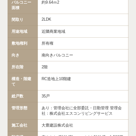
バルコニー
約9.64ｍ2
面積
2LDK
間取り
用途地域
近隣商業地域
敷地権利
所有権
向き
南向きバルコニー
所在階
2階
構造・階建
RC造地上10階建
て
総戸数
35戸
管理形態
あり：管理会社に全部委託・日勤管理 管理会
社：株式会社エスコンリビングサービス
施工会社
大豊建設株式会社