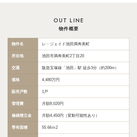
OUT LINE
物件概要
物件名
レ・ジェイド池田満寿美町
所在地
池田市満寿美町2丁目20
交通
阪急宝塚線「池田」駅 徒歩3分（約200m）
価格
4,480万円
販売戸数
1戸
管理費
月額8,020円
修繕積立金
月額4,450円（変動可能性あり）
専有面積
55.66ｍ2