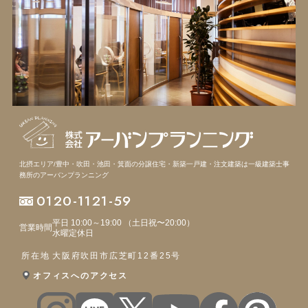
北摂エリア/豊中・吹田・池田・箕面の分譲住宅・新築一戸建・注文建築は
一級建築士事
務所のアーバンプランニング
0120-1121-59
平日 10:00～19:00 （土日祝〜20:00）
営業時間
水曜定休日
所在地
大阪府吹田市広芝町12番25号
オフィスへのアクセス