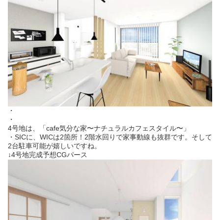
・
・
4号地は、「cafe気分な家〜ナチュラルカフェスタイル〜」
・SICに、WICは2箇所！2階水回りで家事動線も抜群です。そして
2台駐車可能が嬉しいですね。
↓4号地完成予想CGパース