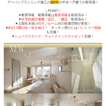
アーバンプランニング施工の
築8年
の中古一戸建てが新登場！
・
＼POINT／
⚫︎耐震等級・耐風等級は
最高等級
を取得済み！
⚫︎
住宅性能評価書「設計」「建設」
取得済み！
⚫︎上部吹き抜けの
サンルーム
付の快適空間が実現！
⚫︎
約21.5畳LDK＋吹き抜け！
キッチン周りには
パントリー収納
も完備！
⚫︎
シューズクローク
・
ウォークインクローゼット
完備！
・