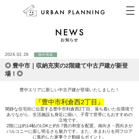
お知らせ
2026.02.28
物件情報
◎ 豊中市｜収納充実の2階建て中古戸建が新登
場！◎
豊中エリアに新しい中古戸建が登場いたしました！
『豊中市利倉西2丁目』
閑静な住宅街に位置する豊中市利倉西2丁目。落ち着いた住環境で
ありながら、生活施設も身近に揃い、子育て世帯にもおすすめの
立地です。
2階には約14帖のLDKと約5.7畳の和室を配置。南向き・西向きが
バルコニーに面し明るさも魅力です。また、水まわりを同フロア
に集約した家事ラク動線もポイント。