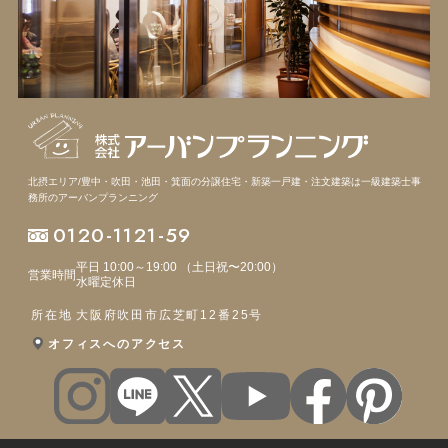
北摂エリア/豊中・吹田・池田・箕面の分譲住宅・新築一戸建・注文建築は
一級建築士事
務所のアーバンプランニング
0120-1121-59
平日 10:00～19:00 （土日祝〜20:00）
営業時間
水曜定休日
所在地
大阪府吹田市広芝町12番25号
オフィスへのアクセス