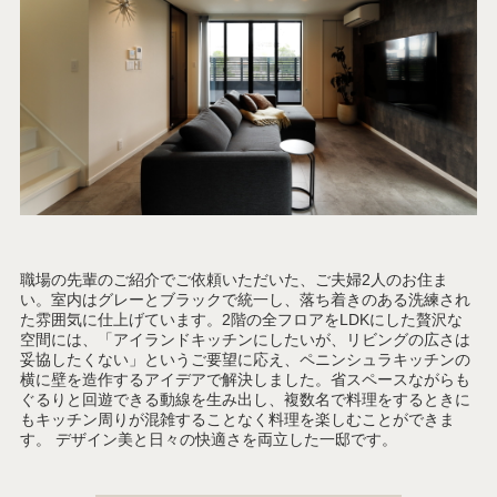
職場の先輩のご紹介でご依頼いただいた、ご夫婦2人のお住ま
い。室内はグレーとブラックで統一し、落ち着きのある洗練され
た雰囲気に仕上げています。2階の全フロアをLDKにした贅沢な
空間には、「アイランドキッチンにしたいが、リビングの広さは
妥協したくない」というご要望に応え、ペニンシュラキッチンの
横に壁を造作するアイデアで解決しました。省スペースながらも
ぐるりと回遊できる動線を生み出し、複数名で料理をするときに
もキッチン周りが混雑することなく料理を楽しむことができま
す。 デザイン美と日々の快適さを両立した一邸です。