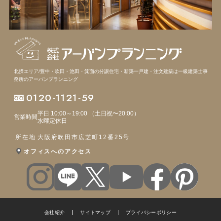
北摂エリア/豊中・吹田・池田・箕面の分譲住宅・新築一戸建・注文建築は
一級建築士事
務所のアーバンプランニング
0120-1121-59
平日 10:00～19:00 （土日祝〜20:00）
営業時間
水曜定休日
所在地
大阪府吹田市広芝町12番25号
オフィスへのアクセス
会社紹介
サイトマップ
プライバシーポリシー