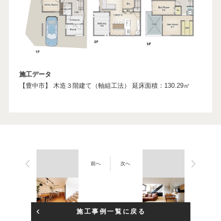
施工データ
【豊中市】 木造３階建て（軸組工法） 延床面積：130.29㎡
前へ
次へ
施工事例一覧に戻る