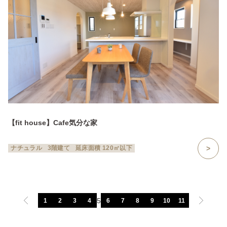
【fit house】Cafe気分な家
ナチュラル
3階建て
延床面積 120㎡以下
5
1
2
3
4
6
7
8
9
10
11