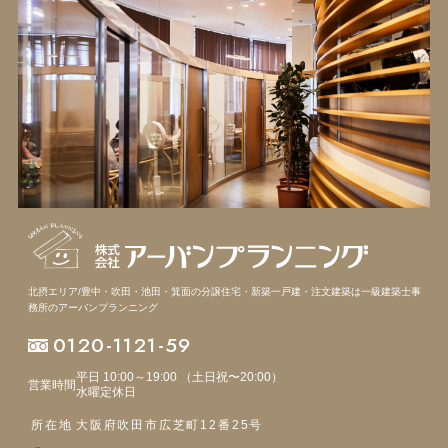
北摂エリア/豊中・吹田・池田・箕面の分譲住宅・新築一戸建・注文建築は
一級建築士事
務所のアーバンプランニング
0120-1121-59
平日 10:00～19:00 （土日祝〜20:00）
営業時間
水曜定休日
所在地
大阪府吹田市広芝町12番25号