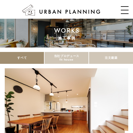
WORKS
施工事例
当社プロデュース
すベて
注文建築
fit house