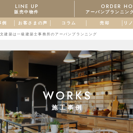
LINE UP
ORDER HO
販売中物件
アーバンプランニン
事例
お客さまの声
コラム
売却
リ
注文建築は一級建築士事務所のアーバンプランニング
WORKS
施工事例