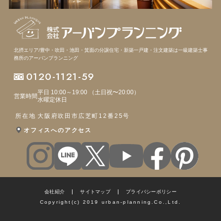
北摂エリア/豊中・吹田・池田・箕面の分譲住宅・新築一戸建・注文建築は
一級建築士事
務所のアーバンプランニング
0120-1121-59
平日 10:00～19:00 （土日祝〜20:00）
営業時間
水曜定休日
所在地
大阪府吹田市広芝町12番25号
オフィスへのアクセス
会社紹介
サイトマップ
プライバシーポリシー
Copyright(c) 2019 urban-planning.Co.,Ltd.