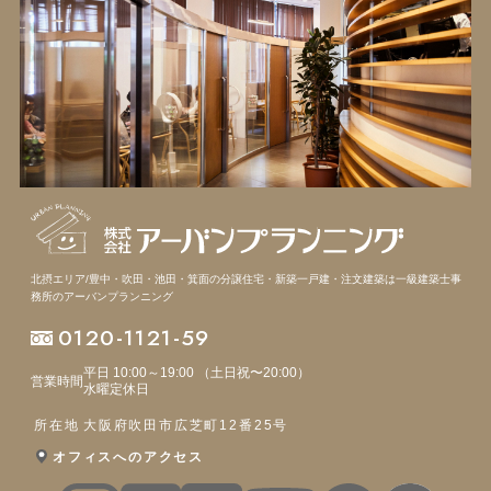
北摂エリア/豊中・吹田・池田・箕面の分譲住宅・新築一戸建・注文建築は
一級建築士事
務所のアーバンプランニング
0120-1121-59
平日 10:00～19:00 （土日祝〜20:00）
営業時間
水曜定休日
所在地
大阪府吹田市広芝町12番25号
オフィスへのアクセス