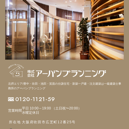
北摂エリア/豊中・吹田・池田・箕面の分譲住宅・新築一戸建・注文建築は
一級建築士事
務所のアーバンプランニング
0120-1121-59
平日 10:00～19:00 （土日祝〜20:00）
営業時間
水曜定休日
所在地
大阪府吹田市広芝町12番25号