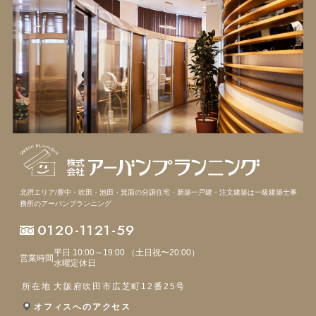
北摂エリア/豊中・吹田・池田・箕面の分譲住宅・新築一戸建・注文建築は
一級建築士事
務所のアーバンプランニング
0120-1121-59
平日 10:00～19:00 （土日祝〜20:00）
営業時間
水曜定休日
所在地
大阪府吹田市広芝町12番25号
オフィスへのアクセス