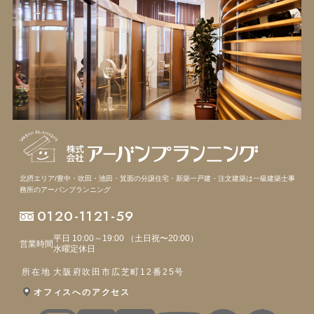
北摂エリア/豊中・吹田・池田・箕面の分譲住宅・新築一戸建・注文建築は
一級建築士事
務所のアーバンプランニング
0120-1121-59
平日 10:00～19:00 （土日祝〜20:00）
営業時間
水曜定休日
所在地
大阪府吹田市広芝町12番25号
オフィスへのアクセス